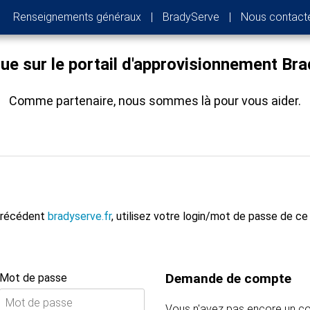
Renseignements généraux
|
BradyServe
|
Nous contact
ue sur le portail d'approvisionnement Br
Comme partenaire, nous sommes là pour vous aider.
 précédent
bradyserve.fr
, utilisez votre login/mot de passe de ce
Demande de compte
Mot de passe
Vous n'avez pas encore un 