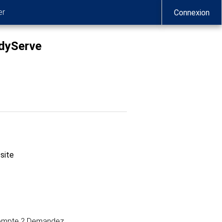
er
Connexion
adyServe
 site
compte ? Demandez